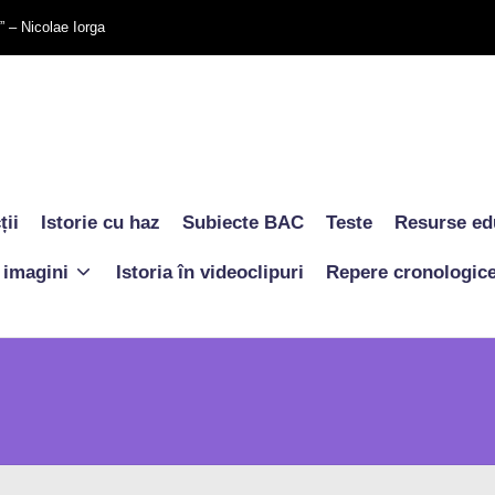
.” – Nicolae Iorga
ții
Istorie cu haz
Subiecte BAC
Teste
Resurse ed
n imagini
Istoria în videoclipuri
Repere cronologic