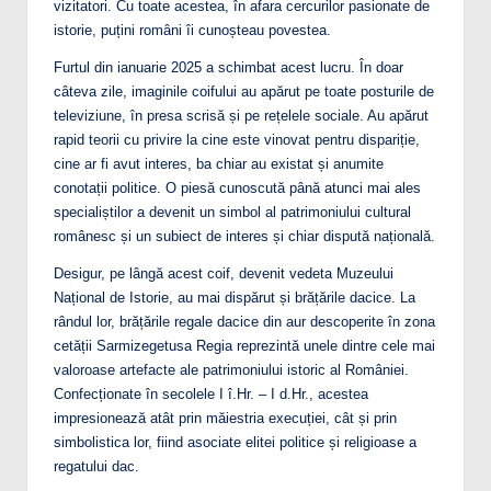
vizitatori. Cu toate acestea, în afara cercurilor pasionate de
istorie, puțini români îi cunoșteau povestea.
Furtul din ianuarie 2025 a schimbat acest lucru. În doar
câteva zile, imaginile coifului au apărut pe toate posturile de
televiziune, în presa scrisă și pe rețelele sociale. Au apărut
rapid teorii cu privire la cine este vinovat pentru dispariție,
cine ar fi avut interes, ba chiar au existat și anumite
conotații politice. O piesă cunoscută până atunci mai ales
specialiștilor a devenit un simbol al patrimoniului cultural
românesc și un subiect de interes și chiar dispută națională.
Desigur, pe lângă acest coif, devenit vedeta Muzeului
Național de Istorie, au mai dispărut și brățările dacice. La
rândul lor, brățările regale dacice din aur descoperite în zona
cetății Sarmizegetusa Regia reprezintă unele dintre cele mai
valoroase artefacte ale patrimoniului istoric al României.
Confecționate în secolele I î.Hr. – I d.Hr., acestea
impresionează atât prin măiestria execuției, cât și prin
simbolistica lor, fiind asociate elitei politice și religioase a
regatului dac.