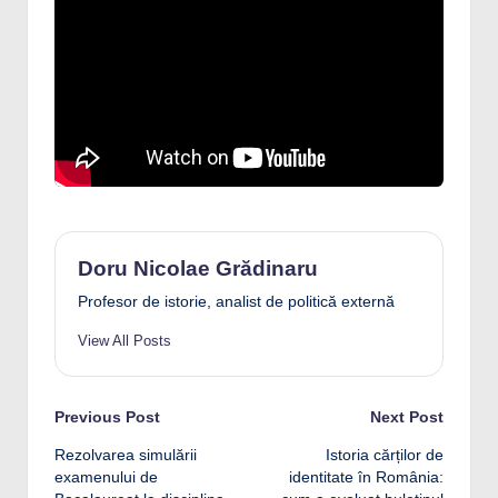
Doru Nicolae Grădinaru
Profesor de istorie, analist de politică externă
View All Posts
Post
Previous Post
Next Post
Rezolvarea simulării
Istoria cărților de
navigation
examenului de
identitate în România: