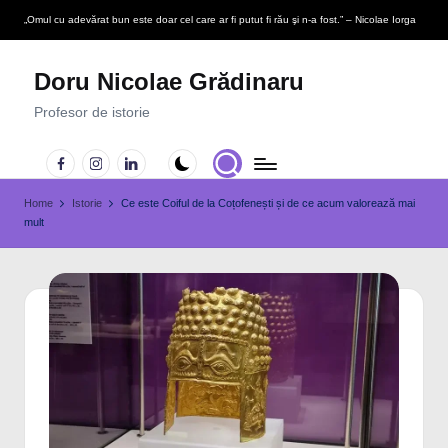
„Omul cu adevărat bun este doar cel care ar fi putut fi rău şi n-a fost.” – Nicolae Iorga
Skip
to
Doru Nicolae Grădinaru
content
Profesor de istorie
Facebook
Instagram
LinkedIn
Home
Istorie
Ce este Coiful de la Coțofenești și de ce acum valorează mai
mult