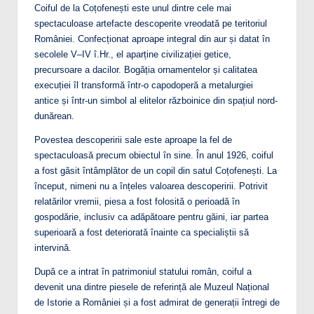
Coiful de la Coțofenești este unul dintre cele mai
spectaculoase artefacte descoperite vreodată pe teritoriul
României. Confecționat aproape integral din aur și datat în
secolele V–IV î.Hr., el aparține civilizației getice,
precursoare a dacilor. Bogăția ornamentelor și calitatea
execuției îl transformă într-o capodoperă a metalurgiei
antice și într-un simbol al elitelor războinice din spațiul nord-
dunărean.
Povestea descoperirii sale este aproape la fel de
spectaculoasă precum obiectul în sine. În anul 1926, coiful
a fost găsit întâmplător de un copil din satul Coțofenești. La
început, nimeni nu a înțeles valoarea descoperirii. Potrivit
relatărilor vremii, piesa a fost folosită o perioadă în
gospodărie, inclusiv ca adăpătoare pentru găini, iar partea
superioară a fost deteriorată înainte ca specialiștii să
intervină.
După ce a intrat în patrimoniul statului român, coiful a
devenit una dintre piesele de referință ale Muzeul Național
de Istorie a României și a fost admirat de generații întregi de