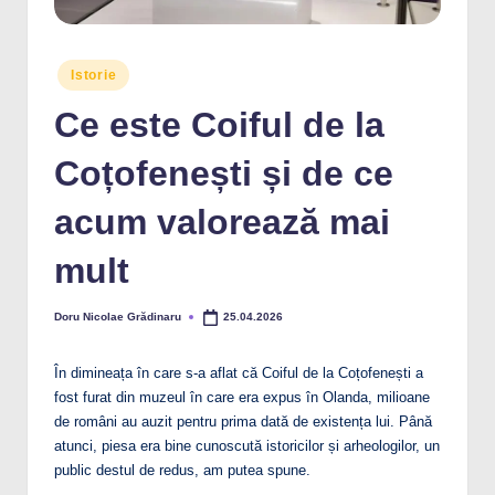
Posted
Istorie
in
Ce este Coiful de la
Coțofenești și de ce
acum valorează mai
mult
Doru Nicolae Grădinaru
25.04.2026
Posted
by
În dimineața în care s-a aflat că Coiful de la Coțofenești a
fost furat din muzeul în care era expus în Olanda, milioane
de români au auzit pentru prima dată de existența lui. Până
atunci, piesa era bine cunoscută istoricilor și arheologilor, un
public destul de redus, am putea spune.