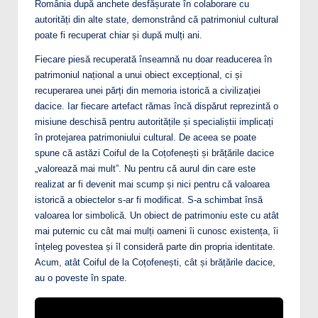
România după anchete desfășurate în colaborare cu
autorități din alte state, demonstrând că patrimoniul cultural
poate fi recuperat chiar și după mulți ani.
Fiecare piesă recuperată înseamnă nu doar readucerea în
patrimoniul național a unui obiect excepțional, ci și
recuperarea unei părți din memoria istorică a civilizației
dacice. Iar fiecare artefact rămas încă dispărut reprezintă o
misiune deschisă pentru autoritățile și specialiștii implicați
în protejarea patrimoniului cultural. De aceea se poate
spune că astăzi Coiful de la Coțofenești și brățările dacice
„valorează mai mult”. Nu pentru că aurul din care este
realizat ar fi devenit mai scump și nici pentru că valoarea
istorică a obiectelor s-ar fi modificat. S-a schimbat însă
valoarea lor simbolică. Un obiect de patrimoniu este cu atât
mai puternic cu cât mai mulți oameni îi cunosc existența, îi
înțeleg povestea și îl consideră parte din propria identitate.
Acum, atât Coiful de la Coțofenești, cât și brățările dacice,
au o poveste în spate.