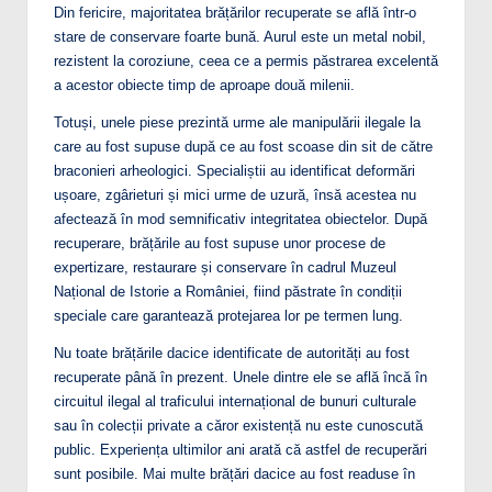
Din fericire, majoritatea brățărilor recuperate se află într-o
stare de conservare foarte bună. Aurul este un metal nobil,
rezistent la coroziune, ceea ce a permis păstrarea excelentă
a acestor obiecte timp de aproape două milenii.
Totuși, unele piese prezintă urme ale manipulării ilegale la
care au fost supuse după ce au fost scoase din sit de către
braconieri arheologici. Specialiștii au identificat deformări
ușoare, zgârieturi și mici urme de uzură, însă acestea nu
afectează în mod semnificativ integritatea obiectelor. După
recuperare, brățările au fost supuse unor procese de
expertizare, restaurare și conservare în cadrul Muzeul
Național de Istorie a României, fiind păstrate în condiții
speciale care garantează protejarea lor pe termen lung.
Nu toate brățările dacice identificate de autorități au fost
recuperate până în prezent. Unele dintre ele se află încă în
circuitul ilegal al traficului internațional de bunuri culturale
sau în colecții private a căror existență nu este cunoscută
public. Experiența ultimilor ani arată că astfel de recuperări
sunt posibile. Mai multe brățări dacice au fost readuse în