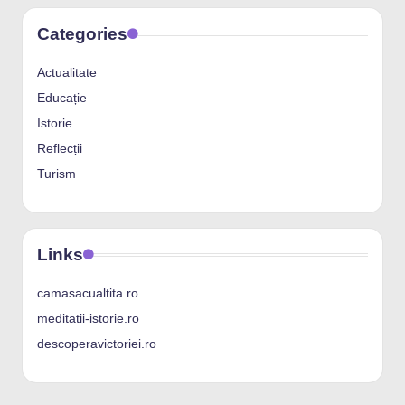
Categories
Actualitate
Educație
Istorie
Reflecții
Turism
Links
camasacualtita.ro
meditatii-istorie.ro
descoperavictoriei.ro